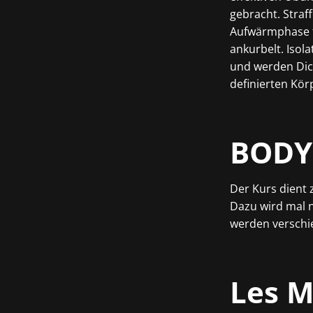
gebracht. Straf
Aufwärmphase f
ankurbelt. Isol
und werden Dich
definierten Kör
BODY
Der Kurs dient 
Dazu wird mal n
werden verschi
Les M