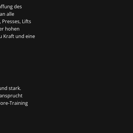
affung des
an alle
Presses, Lifts
ner hohen
 Kraft und eine
und stark.
eansprucht
Core-Training