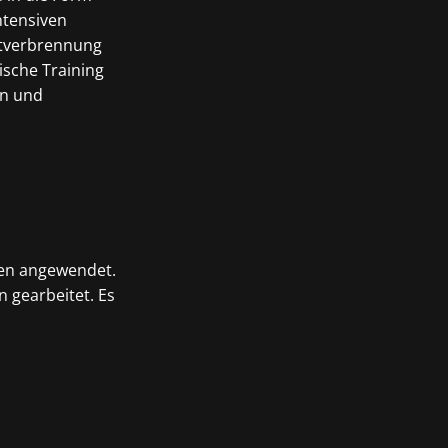
ntensiven
ttverbrennung
ische Training
en und
gen angewendet.
 gearbeitet. Es